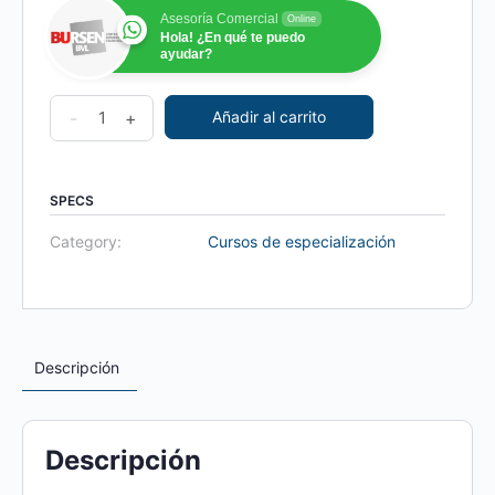
Asesoría Comercial
Online
Hola! ¿En qué te puedo
ayudar?
Curso
-
+
Añadir al carrito
de
Especialización:
Herramientas
SPECS
y
Category:
Cursos de especialización
Gestión
Avanzada
del
Riesgo
Descripción
de
LAFT
quantity
Descripción