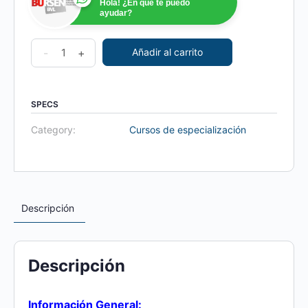
Hola! ¿En qué te puedo
ayudar?
Bursen
-
+
Añadir al carrito
Active:
Presupuesto
y
SPECS
Flujo
Category:
Cursos de especialización
de
Caja
quantity
Descripción
Descripción
Información General: